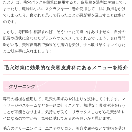
たとえ ば、毛穴パックを
頻繁に使用すると、皮脂腺を過剰に刺激
してし
まったり、乾燥肌なのにスクラブを一生懸命使用して、肌に負担をかけ
てしまったり。良かれと思って行ったことが悪影響を及ぼすことは多い
のです。
しかし、専門医に相談すれば、そういった間違いはありません。自分の
肌質や症状に合わせたプランをオススメしてくれるでしょう。ぜひ専門
医がいる、美容皮膚科で効果的な施術を受け、手っ取り早くキレイなた
まご肌を手に入れましょう！
毛穴対策に効果的な美容皮膚科にあるメニューを紹介
クリーニング
専門の器械を使用して、
毛穴の黒ずみや詰まりを洗浄
してくれます。
マ
ッサージやスチーム
などを一緒に行うことで、無理なく吸引洗浄を行う
ことが可能となります。気持ちが良く、リラックスしながら毛穴がキレ
イになるのですから、気軽に試してみるのも良いかと思います。
毛穴のクリーニングは、エステやサロン、美容皮膚科などで施術を受け