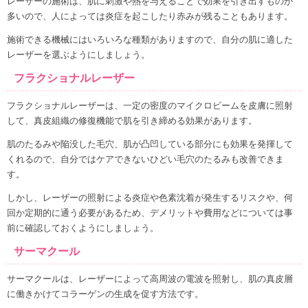
レーザーの施術は、肌に刺激や熱を与えることで効果を引き出すものが
多いので、人によっては炎症を起こしたり赤みが残ることもあります。
施術できる機械にはいろいろな種類がありますので、自分の肌に適した
レーザーを選ぶようにしましょう。
フラクショナルレーザー
フラクショナルレーザーは、一定の密度のマイクロビームを皮膚に照射
して、真皮組織の修復機能で肌を引き締める効果があります。
肌のたるみや陥没した毛穴、肌が凸凹している部分にも効果を発揮して
くれるので、自分ではケアできないひどい毛穴のたるみも改善できま
す。
しかし、レーザーの照射による炎症や色素沈着が発生するリスクや、何
回か定期的に通う必要があるため、デメリットや費用などについては事
前に確認しておくようにしましょう。
サーマクール
サーマクールは、レーザーによって高周波の電波を照射し、肌の真皮層
に働きかけてコラーゲンの生成を促す方法です。