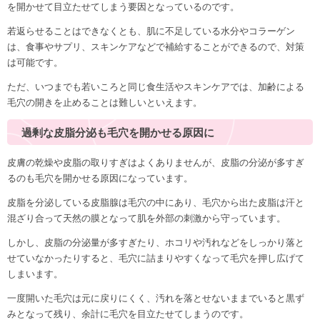
を開かせて目立たせてしまう要因となっているのです。
若返らせることはできなくとも、肌に不足している水分やコラーゲン
は、食事やサプリ、スキンケアなどで補給することができるので、対策
は可能です。
ただ、いつまでも若いころと同じ食生活やスキンケアでは、加齢による
毛穴の開きを止めることは難しいといえます。
過剰な皮脂分泌も毛穴を開かせる原因に
皮膚の乾燥や皮脂の取りすぎはよくありませんが、皮脂の分泌が多すぎ
るのも毛穴を開かせる原因になっています。
皮脂を分泌している皮脂腺は毛穴の中にあり、毛穴から出た皮脂は汗と
混ざり合って天然の膜となって肌を外部の刺激から守っています。
しかし、皮脂の分泌量が多すぎたり、ホコリや汚れなどをしっかり落と
せていなかったりすると、毛穴に詰まりやすくなって毛穴を押し広げて
しまいます。
一度開いた毛穴は元に戻りにくく、汚れを落とせないままでいると黒ず
みとなって残り、余計に毛穴を目立たせてしまうのです。