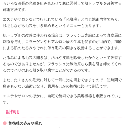
ろいろな波長の光線を組み合わせて肌に照射して肌トラブルを改善する
施術方法です。
エステやサロンなどで行われている「光脱毛」と同じ施術内容であり、
脱毛しながら毛穴を引き締めるというメニューもあります。
肌トラブルの改善に使われる場合は、フラッシュ光線によって真皮層に
刺激を与え、コラーゲンやヒアルロン酸の生成を促すのが目的で、加齢
による肌のたるみやそれに伴う毛穴の開きを改善することができます。
たるみによる毛穴の開きは、汚れや皮脂を除去したからといって改善す
るものではありませんが、フラッシュ光線治療なら肌を引き締めてくれ
るのでハリのある肌を取り戻すことができるのです。
また、たくさんの毛穴に対して一気に光を照射できますので、短時間で
痛みも少ない施術となり、費用もほかの施術に比べて割安です。
エステやサロンのほかに、自宅で施術できる美容機器も市販されていま
す。
副作用
施術後の赤みや腫れ