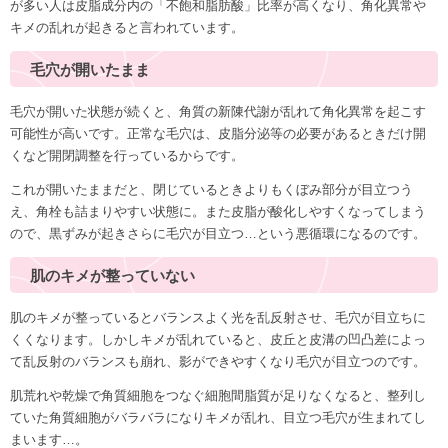
が多い人は皮脂成分内の「不飽和脂肪酸」比率が高くなり、角化異常や
キメの乱れが起きると言われています。
毛穴が開いたまま
毛穴が開いた状態が続くと、角質の新陳代謝が乱れて角化異常を起こす
可能性が高いです。正常な毛穴は、皮脂分泌等の必要があるときだけ開
くなど開閉調整を行っているからです。
これが開いたままだと、閉じているときよりもくぼみ部分が目立つう
え、角栓も詰まりやすい状態に。また皮脂が酸化しやすくなってしまう
ので、黒ずみが起きさらに毛穴が目立つ…という悪循環になるのです。
肌のキメが整っていない
肌のキメが整っているとバランスよく光を乱反射させ、毛穴が目立ちに
くくなります。しかしキメが乱れていると、皮丘と皮溝の凹凸差によっ
て乱反射のバランスも崩れ、影ができやすくなり毛穴が目立つのです。
肌荒れや乾燥で角質細胞をつなぐ細胞間脂質が足りなくなると、整列し
ていた角質細胞がバラバラになりキメが乱れ、目立つ毛穴が生まれてし
まいます…。