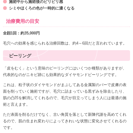
施術中から施術後のピリピリ感
シミやほくろの色が一時的に濃くなる
治療費用の目安
全顔1回：約35,000円
毛穴への効果を感じられる治療回数は、約4～6回だと言われています。
ピーリング
「皮をむく」という意味のピーリングにはいくつか種類がありますが、
代表的なのがニキビ跡にも効果的なダイヤモンドピーリングです。
これは、粒子状のダイヤモンドがまぶしてある金属製のバーで皮膚の表
面を削っていく施術ですが、毛穴に詰まっている黒ずみを除去したり、
肌の凸凹を解消してくれるので、毛穴が目立ってしまう人には最適の施
術と言えます。
ただ表面を削るだけでなく、古い角質を落として新陳代謝を高めてくれ
るので、肌の生まれ変わりによってきれいな状態に変化させてくれるの
です。