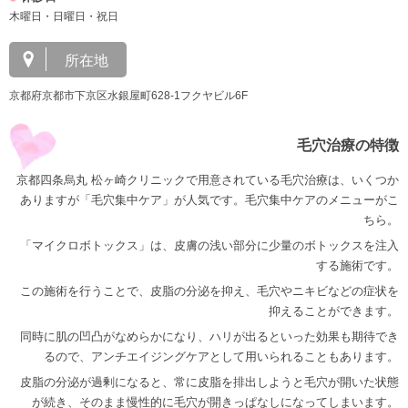
木曜日・日曜日・祝日
所在地
京都府京都市下京区水銀屋町628‐1フクヤビル6F
毛穴治療の特徴
京都四条烏丸 松ヶ崎クリニックで用意されている毛穴治療は、いくつか
ありますが「毛穴集中ケア」が人気です。毛穴集中ケアのメニューがこ
ちら。
「マイクロボトックス」は、皮膚の浅い部分に少量のボトックスを注入
する施術です。
この施術を行うことで、皮脂の分泌を抑え、毛穴やニキビなどの症状を
抑えることができます。
同時に肌の凹凸がなめらかになり、ハリが出るといった効果も期待でき
るので、アンチエイジングケアとして用いられることもあります。
皮脂の分泌が過剰になると、常に皮脂を排出しようと毛穴が開いた状態
が続き、そのまま慢性的に毛穴が開きっぱなしになってしまいます。