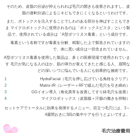
そのため、皮脂の分泌が抑えられれば毛穴の開きも改善されますし、皮
脂の過剰分泌によるニキビもできにくくなるというわけです。
また、ボトックスを注入することでしわのある部分を伸ばすこともでき
ま マイクロボトックスに使用されるのは「ボトックスビスタ」という製
品で、使用されている成分は「A型ボツリヌス毒素」という成分です。
毒素という名称ですが毒素を分解、精製した上で製造されていますの
で、体に悪い成分は一切含まれていません。
A型ボツリヌス毒素を使用した製品は、多くの医療現場で使用されていま
す 毛穴が気になる人のほか、肌の弾力が衰えてきたと感じる人、眉間な
どの深いシワに悩んでいる人にも効果的な施術です。
HydraFacial（毛穴を押し広げている角栓をクリア）
Matrix‐IR（レーザー＋RFで緩んだ毛穴を引き締め）
GGイオン導入（角化異常を改善してすり鉢毛穴を改善）
マイクロボトックス（皮脂腺＋汗腺の働きを抑制）
セットケアでトータルに効果を発揮するメニュー。目立つ毛穴には、3～
4週間おきに3回の集中ケアを行うとよいですよ。
毛穴治療費用