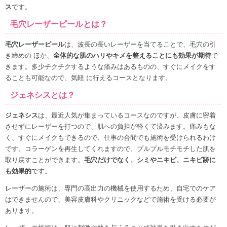
ス
です。
毛穴レーザーピールとは？
毛穴レーザーピール
は、波長の長いレーザーを当てることで、
毛穴の引
き締め
の ほか、
全体的な肌のハリやキメを整えることにも効果が期待
で
きます。多少チクチクするような痛みはあるものの、すぐにメイクをす
ることも可能なので、気軽 に行えるコースとなります。
ジェネシスとは？
ジェネシス
は、最近人気が集まっているコースなのですが、皮膚に密着
させずにレーザーを打つので、肌への負担が軽くて済みます。
痛みもな
く、すぐにメイクもできるので、仕事の合間でも施術を受けられる
わけ
です。
コラーゲンを再生
してくれますので、プルプルモチモチした肌を
取り戻すことができます。
毛穴だけでなく、シミやニキビ、ニキビ跡に
も効果的
です。
レーザーの施術は、専門の高出力の機械を使用するため、自宅でのケア
はできませんので、美容皮膚科やクリニックなどで施術を受ける必要が
あります。