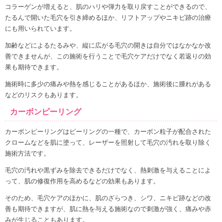
コラーゲンが増えると、肌のハリや弾力を取り戻すことができるので、
たるんで開いた毛穴を引き締めるほか、リフトアップやニキビ跡の治療
にも用いられています。
加齢などによるたるみや、縦に広がる毛穴の開きは自分ではなかなか改
善できませんが、この施術を行うことで毛穴ケアだけでなく若返りの効
果も期待できます。
施術時に多少の痛みや熱を感じることがあるほか、施術後に腫れがある
などのリスクもあります。
カーボンピーリング
カーボンピーリングはピーリングの一種で、カーボン粒子が配合された
クロームなどを肌に塗って、レーザーを照射して毛穴の汚れを取り除く
施術方法です。
毛穴の汚れや黒ずみを除去できるだけでなく、熱刺激を与えることによ
って、肌の修復作用を高めるなどの効果もあります。
そのため、毛穴ケアのほかに、肌のざらつき、シワ、ニキビ跡などの改
善も期待できますが、肌に熱を与える施術なので刺激が強く、痛みや赤
みが生じることもあります。