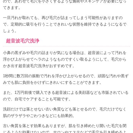
ので、あわせて毛穴を小さくするような施術やスキンケアが必要になっ
てきます。
一旦汚れが取れても、再び毛穴が詰まってしまう可能性がありますの
で、定期的に吸引を行うことできれいな状態を維持できるようになるで
しょう。
超音波毛穴洗浄
小鼻の黒ずみや毛穴の詰まりが気になる場合は、超音波によって汚れを
浮かび上がらせてヘラのようなものですくい取るようにして、毛穴から
かき出す超音波毛穴洗浄がおすすめです。
1秒間に数万回の振動で汚れを浮かび上がらせるので、頑固な汚れや黒ず
みでも肌に負担をかけずにきれいにすることができます。
また、1万円前後で購入できる超音波による美顔器なども市販されている
ので、自宅でケアすることも可能です。
洗顔だけでは落とせない古い角質なども落とせるので、毛穴だけでなく
肌のザラザラやごわつきなどにも効果的。
古い角質を落とす効果もありますが、肌を引き締めたり開いた毛穴を閉
じるような効果はないので、サロンやエステなどで毛穴を引き締めるよ