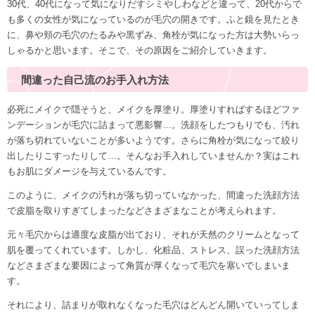
30代、40代になって気になりだすシミやしわなどと違って、20代からで
も多くの女性が気になっているのが毛穴の開きです。ふと鏡を見たとき
に、鼻や頬の毛穴のたるみや黒ずみ、角栓が気になった方は大勢いらっ
しゃるかと思います。そこで、その原因をご紹介していきます。
間違った自己流のお手入れ方法
必死にメイクで隠そうと、メイクを厚塗り。厚塗りすればするほどファ
ンデーションが毛穴に詰まって悪影響…。洗顔をしたつもりでも、汚れ
が落ち切れていないことが多いようです。さらに角栓が気になって絞り
出したりこすったりして…。そんなお手入れしていませんか？実はこれ
もお肌にダメージを与えているんです。
このように、メイクの汚れが落ち切っていなかった、間違った洗顔方法
で皮脂を取りすぎ
てしまったなどさまざまなことが考えられます。
元々毛穴からは適度な皮脂が出ており、それが天然のクリームとなって
肌を覆ってくれています。しかし、
化粧品、ストレス、誤った洗顔方法
などさまざまな要因によって角質が厚く
なって毛穴を塞いでしまいま
す。
それにより、詰まりが取れなくなった毛穴はどんどん開いていってしま