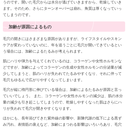
うのです。開いた毛穴からは水分が逃げていきますから、乾燥していき
ます。そのため、さらにターンオーバーは崩れ、角質は厚くなっていっ
てしまうのです。
加齢が原因によるもの
毛穴の開きにはさまざまな原因がありますが、ライフスタイルやスキン
ケアが変わっていないのに、年を追うごとに毛穴が開いてきているとい
う場合には、加齢によるたるみが考えられます。
肌にハリや弾力を与えてくれているのは、コラーゲンや女性ホルモンな
どですが、加齢によってコラーゲンの生成や女性ホルモンの分泌量が減
少してしまうと、肌のハリが失われてたるみやすくなり、それに伴って
毛穴もゆるんで広がりやすくなってしまいます。
毛穴が縦に楕円形に伸びている場合は、加齢によるたるみが原因と言っ
ていいでしょう。 また、コラーゲンや女性ホルモンの減少は、肌の水分
量の減少も引き起こしてしまうので、乾燥しやすくなった肌はさらにハ
リが失われて毛穴が開きやすくなります。
ほかにも、長年浴びてきた紫外線の影響や、新陳代謝の低下による黒ず
み汚れ、表情筋の衰えなど、加齢にまつわる影響はいろいろあり、毛穴