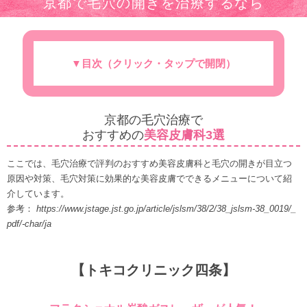
京都で毛穴の開きを治療するなら
▼目次（クリック・タップで開閉）
毛穴治療でおすすめの美容皮膚科3選
「毛穴の開き・たるみ」の原因とは？
「毛穴の開き」が目立つ肌の特徴とは？
毛穴撲滅！セルフケアのポイントとは？
セルフケアで改善しないなら…専門医に相談し
毛穴対策に効果的な美容皮膚科にあるメニュー
毛穴の開きを放っておくとどうなる？
毛穴ケアのために日頃気をつけたい生活習慣
よう
を紹介
京都の毛穴治療で
おすすめの
美容皮膚科3選
ここでは、毛穴治療で評判のおすすめ美容皮膚科と毛穴の開きが目立つ
原因や対策、毛穴対策に効果的な美容皮膚でできるメニューについて紹
介しています。
参考：
https://www.jstage.jst.go.jp/article/jslsm/38/2/38_jslsm-38_0019/_
pdf/-char/ja
【トキコクリニック四条】