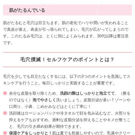
肌がたるんでいる
肌がたるむと毛穴は目立ちます。肌の老化でハリや潤いが失われること
で真皮が衰え、表皮が引っ張られてしまい、毛穴が広がってしまうので
す。このたるみ毛穴は、とくに頬によくみられます。30代以降は要注意
です。
毛穴撲滅！セルフケアのポイントとは？
毛穴を少しでも目立たなくするには、以下の3つのポイントを意識してス
キンケアを行うこと。毎日しっかりと実践することが重要です。
余分な皮脂を取り除くため、
洗顔の際はしっかりと泡立てて
、（擦る
のではなく）
泡でやさしく
洗いましょう。皮脂分泌が多いＴゾーンや
口周り、小鼻、こめかみなどはとくに丁寧に！
洗顔後はローションパックや冷タオルで顔を包み込むなど、火照りを
抑えるケアもおすすめ。過剰な皮脂分泌を抑えることやキメが整うこ
と、毛穴の引き締め効果が期待できます。
保湿ケアをしっかりと！
肌は夏でも乾燥しやすいので、乳液やクリー