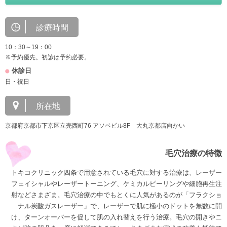
診療時間
10：30～19：00
※予約優先。初診は予約必要。
休診日
日・祝日
所在地
京都府京都市下京区立売西町76 アソベビル8F 大丸京都店向かい
毛穴治療の特徴
トキコクリニック四条で用意されている毛穴に対する治療は、レーザー
フェイシャルやレーザートーニング、ケミカルピーリングや細胞再生注
射などさまざま。毛穴治療の中でもとくに人気があるのが「フラクショ
ナル炭酸ガスレーザー」で、レーザーで肌に極小のドットを無数に開
け、ターンオーバーを促して肌の入れ替えを行う治療。毛穴の開きやニ