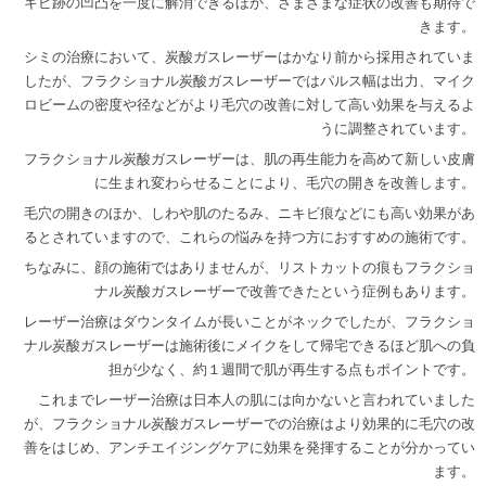
キビ跡の凹凸を一度に解消できるほか、さまざまな症状の改善も期待で
きます。
シミの治療において、炭酸ガスレーザーはかなり前から採用されていま
したが、フラクショナル炭酸ガスレーザーではパルス幅は出力、マイク
ロビームの密度や径などがより毛穴の改善に対して高い効果を与えるよ
うに調整されています。
フラクショナル炭酸ガスレーザーは、肌の再生能力を高めて新しい皮膚
に生まれ変わらせることにより、毛穴の開きを改善します。
毛穴の開きのほか、しわや肌のたるみ、ニキビ痕などにも高い効果があ
るとされていますので、これらの悩みを持つ方におすすめの施術です。
ちなみに、顔の施術ではありませんが、リストカットの痕もフラクショ
ナル炭酸ガスレーザーで改善できたという症例もあります。
レーザー治療はダウンタイムが長いことがネックでしたが、フラクショ
ナル炭酸ガスレーザーは施術後にメイクをして帰宅できるほど肌への負
担が少なく、約１週間で肌が再生する点もポイントです。
これまでレーザー治療は日本人の肌には向かないと言われていました
が、フラクショナル炭酸ガスレーザーでの治療はより効果的に毛穴の改
善をはじめ、アンチエイジングケアに効果を発揮することが分かってい
ます。