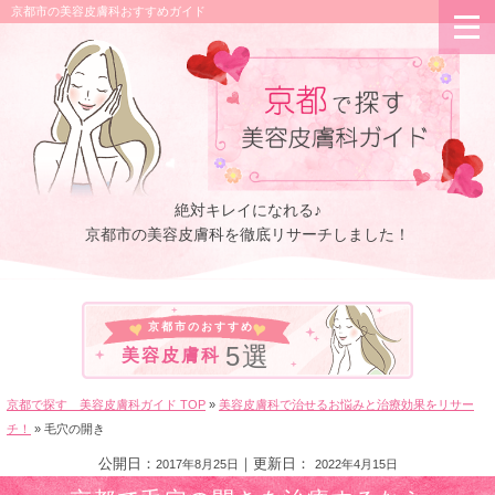
京都市の美容皮膚科おすすめガイド
絶対キレイになれる♪
京都市の美容皮膚科を
徹底リサーチしました！
京都市のおすすめ
5選
美容皮膚科
京都で探す 美容皮膚科ガイド TOP
»
美容皮膚科で治せるお悩みと治療効果をリサー
チ！
»
毛穴の開き
公開日：
｜更新日：
2017年8月25日
2022年4月15日