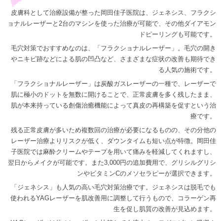
皮膚科として治療設備が整った岡田佳子医院は、ジェネシス、フラクシ
ョナルレーザーと2台のマシンを使った治療が可能で、その他ダイアモン
ドピーリングも可能です。
毛穴対策でおすすめなのは、「フラクショナルレーザー」。毛穴の開き
やニキビ跡などによる肌の凹凸など、さまざまな症状の改善も期待でき
る人気の施術です。
「フラクショナルレーザー」は炭酸ガスレーザーの一種で、レーザーで
肌に極小のドットを無数に開けることで、正常皮膚を多く残したまま、
肌が本来持っている創傷治癒機能によって真皮の再構築を促すという治
療です。
残る正常皮膚が多いため複数回の治療が必要になるものの、その分他の
レーザー治療よりリスクが低く、ダウンタイムも短い点が特徴。岡田佳
子医院では麻酔クリームやテープを用いて痛みを軽減してくれますし、
翌日からメイクが可能です。また3,000円の追加費用で、グリシルグリシ
ンやビタミンCのメソセラピーが選択できます。
「ジェネシス」も人気の高い毛穴対策治療です。ジェネシスは脱毛でも
使われるYAGレーザーを肌改善用に調整して行うもので、コラーゲン再
生を促し肌質の改善が見込めます。