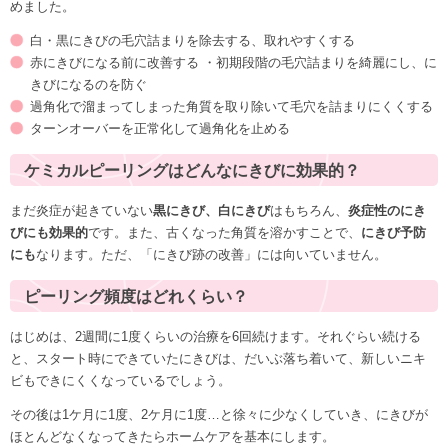
めました。
白・黒にきびの毛穴詰まりを除去する、取れやすくする
赤にきびになる前に改善する ・初期段階の毛穴詰まりを綺麗にし、に
きびになるのを防ぐ
過角化で溜まってしまった角質を取り除いて毛穴を詰まりにくくする
ターンオーバーを正常化して過角化を止める
ケミカルピーリングはどんなにきびに効果的？
まだ炎症が起きていない
黒にきび、白にきび
はもちろん、
炎症性のにき
びにも効果的
です。また、古くなった角質を溶かすことで、
にきび予防
にも
なります。ただ、「にきび跡の改善」には向いていません。
ピーリング頻度はどれくらい？
はじめは、2週間に1度くらいの治療を6回続けます。それぐらい続ける
と、スタート時にできていたにきびは、だいぶ落ち着いて、新しいニキ
ビもできにくくなっているでしょう。
その後は1ケ月に1度、2ケ月に1度…と徐々に少なくしていき、にきびが
ほとんどなくなってきたらホームケアを基本にします。