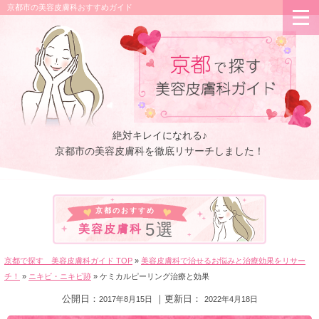
京都市の美容皮膚科おすすめガイド
絶対キレイになれる♪
京都市の美容皮膚科を
徹底リサーチしました！
京都のおすすめ
5選
美容皮膚科
京都で探す 美容皮膚科ガイド TOP
»
美容皮膚科で治せるお悩みと治療効果をリサー
チ！
»
ニキビ・ニキビ跡
»
ケミカルピーリング治療と効果
公開日：
｜更新日：
2017年8月15日
2022年4月18日