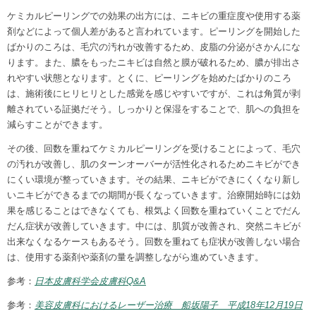
ケミカルピーリングでの効果の出方には、ニキビの重症度や使用する薬
剤などによって個人差があると言われています。ピーリングを開始した
ばかりのころは、毛穴の汚れが改善するため、皮脂の分泌がさかんにな
ります。また、膿をもったニキビは自然と膜が破れるため、膿が排出さ
れやすい状態となります。とくに、ピーリングを始めたばかりのころ
は、施術後にヒリヒリとした感覚を感じやすいですが、これは角質が剥
離されている証拠だそう。しっかりと保湿をすることで、肌への負担を
減らすことができます。
その後、回数を重ねてケミカルピーリングを受けることによって、毛穴
の汚れが改善し、肌のターンオーバーが活性化されるためニキビができ
にくい環境が整っていきます。その結果、ニキビができにくくなり新し
いニキビができるまでの期間が長くなっていきます。治療開始時には効
果を感じることはできなくても、根気よく回数を重ねていくことでだん
だん症状が改善していきます。中には、肌質が改善され、突然ニキビが
出来なくなるケースもあるそう。回数を重ねても症状が改善しない場合
は、使用する薬剤や薬剤の量を調整しながら進めていきます。
参考：
日本皮膚科学会皮膚科Q&A
参考：
美容皮膚科におけるレーザー治療 船坂陽子 平成18年12月19日