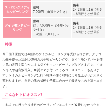
ストロングメディ
2～3週間に1回で計6
カルピーリング
7,000円（角質ケア付き）
～8回行うと効果的
ダイヤモンドピー
顔：7,000円～（冷却パッ
2～3週間に1回で計6
リング
ク付き）
～8回行うと効果的
二の腕：8,000円～
特徴
岡田佳子医院では4種類のケミカルピーリングを受けられます。グリコー
ル酸を使った1回4,000円のお手軽ピーリングや、ダイヤモンドバーを使
い肌の表面を滑らかにするダイヤモンドピーリングなどさまざま。イオ
ン導入や超音波導入、角質ケアが付いてくるコースメニューもありま
す。ケミカルピーリングは行う時期や使う材料により仕上がりが大きく
変わりますが、自身の肌の状態や予算に合わせて最適なものを選べます
よ。
こんなヒトにオススメ!
これまでに行った皮膚科のピーリングではニキビが改善しなかった方、