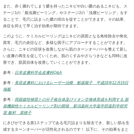
また、赤く腫れてしまう膿を持ったニキビや白い膿のあるニキビも、ス
テージ1の「最浅層ピーリング」やステージ2の「浅層ピーリング」をす
ることで、毛穴に詰まった膿の排出を促すことができます。その結果、
炎症を抑えて早く治す効果が期待できます。
このように、ケミカルピーリングはニキビの原因となる角栓除去や角化
異常、毛穴の炎症など、多様な因子にアプローチすることができます。
さらに、ニキビの症状を改善しながら肌のターンオーバーを整えて新し
い皮膚の再生を促していくため、肌のくすみやざらつきなども同時に改
善でき、肌質自体を改善していくことができます。
参考：
日本皮膚科学会皮膚科Q&A
参考：
美容皮膚科におけるレーザー治療 船坂陽子 平成18年12月19日
掲載
参考：
両親媒性物質との分子複合体及びイオン交換体形成を利用する 新
規機能性ケミカルピーリング剤の開発 新潟薬科大学薬学部薬剤学研究
室 飯村 菜穂子
にきびができる第1ステップである毛穴詰まりを除去でき、新しい肌を生
成するターンオーバーが活性化されるのです！ 以下に、その効果をまと