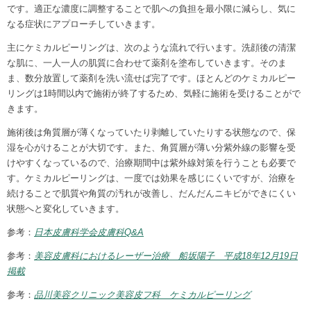
です。適正な濃度に調整することで肌への負担を最小限に減らし、気に
なる症状にアプローチしていきます。
主にケミカルピーリングは、次のような流れで行います。洗顔後の清潔
な肌に、一人一人の肌質に合わせて薬剤を塗布していきます。そのま
ま、数分放置して薬剤を洗い流せば完了です。ほとんどのケミカルピー
リングは1時間以内で施術が終了するため、気軽に施術を受けることがで
きます。
施術後は角質層が薄くなっていたり剥離していたりする状態なので、保
湿を心がけることが大切です。また、角質層が薄い分紫外線の影響を受
けやすくなっているので、治療期間中は紫外線対策を行うことも必要で
す。ケミカルピーリングは、一度では効果を感じにくいですが、治療を
続けることで肌質や角質の汚れが改善し、だんだんニキビができにくい
状態へと変化していきます。
参考：
日本皮膚科学会皮膚科Q&A
参考：
美容皮膚科におけるレーザー治療 船坂陽子 平成18年12月19日
掲載
参考：
品川美容クリニック美容皮フ科 ケミカルピーリング