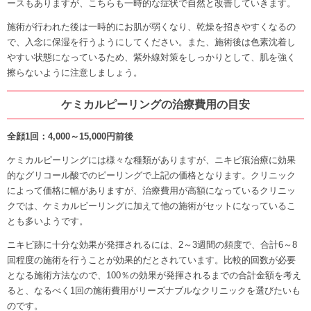
ースもありますが、こちらも一時的な症状で自然と改善していきます。
施術が行われた後は一時的にお肌が弱くなり、乾燥を招きやすくなるの
で、入念に保湿を行うようにしてください。また、施術後は色素沈着し
やすい状態になっているため、紫外線対策をしっかりとして、肌を強く
擦らないように注意しましょう。
ケミカルピーリングの治療費用の目安
全顔1回：4,000～15,000円前後
ケミカルピーリングには様々な種類がありますが、ニキビ痕治療に効果
的なグリコール酸でのピーリングで上記の価格となります。クリニック
によって価格に幅がありますが、治療費用が高額になっているクリニッ
クでは、ケミカルピーリングに加えて他の施術がセットになっているこ
とも多いようです。
ニキビ跡に十分な効果が発揮されるには、2～3週間の頻度で、合計6～8
回程度の施術を行うことが効果的だとされています。比較的回数が必要
となる施術方法なので、100％の効果が発揮されるまでの合計金額を考え
ると、なるべく1回の施術費用がリーズナブルなクリニックを選びたいも
のです。