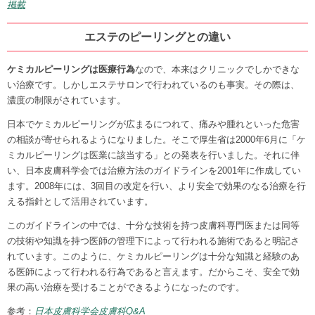
掲載
エステのピーリングとの違い
ケミカルピーリングは医療行為
なので、本来はクリニックでしかできな
い治療です。しかしエステサロンで行われているのも事実。その際は、
濃度の制限がされています。
日本でケミカルピーリングが広まるにつれて、痛みや腫れといった危害
の相談が寄せられるようになりました。そこで厚生省は2000年6月に「ケ
ミカルピーリングは医業に該当する」との発表を行いました。それに伴
い、日本皮膚科学会では治療方法のガイドラインを2001年に作成してい
ます。2008年には、3回目の改定を行い、より安全で効果のなる治療を行
える指針として活用されています。
このガイドラインの中では、十分な技術を持つ皮膚科専門医または同等
の技術や知識を持つ医師の管理下によって行われる施術であると明記さ
れています。このように、ケミカルピーリングは十分な知識と経験のあ
る医師によって行われる行為であると言えます。だからこそ、安全で効
果の高い治療を受けることができるようになったのです。
参考：
日本皮膚科学会皮膚科Q&A