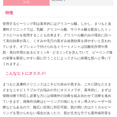
ント
特徴
使用するピーリング剤は基本的にはグリコール酸。しかし、まつもと皮
膚科クリニックでは、乳酸、グリコール酸、サリチル酸を配合したミッ
クスピールを使用することも出来ます。グリコール酸のみの場合に比べ
て美白効果が高く、くすみや毛穴の黒ずみ改善効果を得やすいと言われ
ています。オプションで付けられるトリートメントは抗酸化作用や美
肌・美白作用があるビタミンA・ビタミンCを含んでいて、ピーリング後
の栄養を吸収しやすい肌に行うことによってさらに綺麗な肌へと導いて
くれますよ。
こんなヒトにオススメ!
まつもと皮膚科クリニックはニキビの赤みや黒ずみ、ニキビ跡などさま
ざまなニキビトラブルでお悩みの方にオススメです。基本的に、まずは
保険治療で対応し必要な方には保険外の治療を組み合わせて治療を進め
ていきます。保険外治療はピーリングの他にもイオン導入やレーザー治
療などもあるので、幅広い症状に対応可能。肌の弱い方はケミカルピー
リングを受けられない場合があったり、肌が丈夫な方でも紫外線対策を