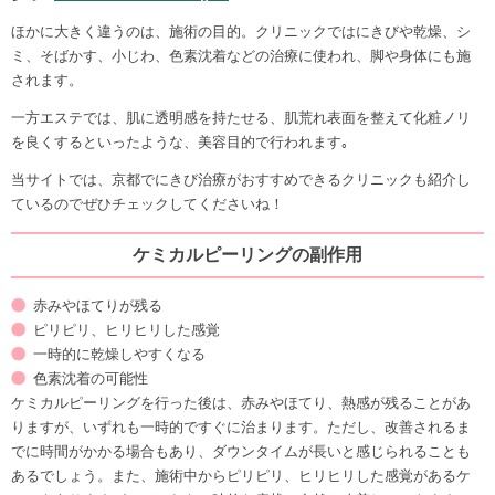
ほかに大きく違うのは、施術の目的。クリニックではにきびや乾燥、シ
ミ、そばかす、小じわ、色素沈着などの治療に使われ、脚や身体にも施
されます。
一方エステでは、肌に透明感を持たせる、肌荒れ表面を整えて化粧ノリ
を良くするといったような、美容目的で行われます｡
当サイトでは、京都でにきび治療がおすすめできるクリニックも紹介し
ているのでぜひチェックしてくださいね！
ケミカルピーリングの副作用
赤みやほてりが残る
ピリピリ、ヒリヒリした感覚
一時的に乾燥しやすくなる
色素沈着の可能性
ケミカルピーリングを行った後は、赤みやほてり、熱感が残ることがあ
りますが、いずれも一時的ですぐに治まります。ただし、改善されるま
でに時間がかかる場合もあり、ダウンタイムが長いと感じられることも
あるでしょう。また、施術中からピリピリ、ヒリヒリした感覚があるケ