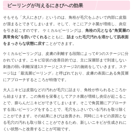
ピーリングが与えるにきびへの効果
そもそも「大人にきび」というのは、角栓が毛穴をふさいで内部に皮脂
が溜まるとできてしまいます。そして、そこにアクネ菌が増殖し、炎症
を引き起こすのです。 ケミカルピーリングは、
角栓の元となる“角質層の
異常角化”を防いでくれる
とともに、
詰まった毛穴汚れを溶かして肌表面
をまっさらな状態に戻す
ことができます。
ケミカルピーリングは、皮膚の剥離する段階によって4つのステージに分
かれています。ニキビ症状の改善目的では、主に深層部まで到達しない
刺激の弱い剥離深達1ステージとステージ2の施術をしていきます。ステ
ージ1は「最浅層ピーリング」と呼ばれており、皮膚の表面にある角質層
にアプローチするところが特徴です。
大人ニキビは皮脂などの汚れが毛穴に詰まり、角栓が作られるところか
ら始まります。この角栓を栄養としてアクネ菌が増殖し炎症が起こるこ
とで、膨らんだニキビができてしまいます。そこで角質層にアプローチ
する浅いピーリングをすることで、毛穴をふさいでいる汚れを取り除く
ことができます。その結果にきびは改善され、同時にニキビの原因とな
る毛穴の汚れも取り除くことができるため、新しいニキビが生成されに
くい状態へと改善することが可能です。