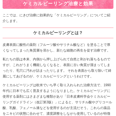
ケミカルピーリング治療と効果
ここでは、にきび治療に効果的な「ケミカルピーリング」についてご紹
介します。
ケミカルピーリングとは？
皮膚表面に酸性の薬剤（フルーツ酸やサリチル酸など）を塗ることで厚
くなってしまった角質層を溶かし、新たな細胞の再生を促す治療です。
私たちの肌は本来、内側から押し上げられて自然と剥がれ落ちるもので
すが、これがうまく機能しなくなると、表面に古い角質が溜まってしま
ったり、毛穴に汚れが詰まったりします。 それを表面から取り除いて綺
麗にしてあげるのが、ケミカルピーリングというわけです。
ケミカルピーリングは欧米でいち早く取り入れられた治療方法で、1990
年代に日本でも広く普及するようになりました。ケミカルピーリングに
使用する薬剤にはさまざまな種類があり「日本皮膚科学会ケミカルピー
リングガイドライン（改訂第3版）」によると、サリチル酸やグリコール
酸、乳酸、フェノール液などを使用するのが主流だそう。これらの薬品
をニキビの状態に合わせて、濃度調整をしながら使用しているのが特徴