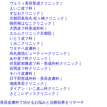
ヴェリィ美容形成クリニック
｜
えいご皮フ科
｜
すなおクリニック
｜
京都四条烏丸 松ヶ崎クリニック
｜
御所南はなこクリニック
｜
大西皮フ科形成外科
｜
エルムクリニック京都院
｜
いとう皮フ科
｜
くみこクリニック
｜
ワタナベ皮膚科
｜
烏丸御池ビューティークリニック
｜
あや皮フ科クリニック
｜
伏見駅前陳皮フ科・形成外科クリニック
｜
谷岡皮フ科クリニック
｜
キハラ皮膚科
｜
日下部形成外科・美容皮膚科
｜
湘南美容クリニック
｜
ダイアン・いこ皮ふ科クリニック
｜
さとこレディスクリニック
｜
美容皮膚科で治せるお悩みと治療効果をリサーチ