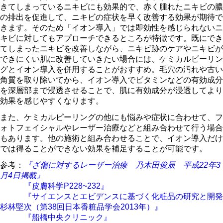
きてしまっているニキビにも効果的で、赤く腫れたニキビの膿
の排出を促進して、ニキビの症状を早く改善する効果が期待で
きます。そのため「イオン導入」では即効性を感じられないニ
キビに対してもアプローチできるところが特徴です。既にでき
てしまったニキビを改善しながら、ニキビ跡のケアやニキビが
できにくい肌に改善していきたい場合には、ケミカルピーリン
グとイオン導入を併用することがおすすめ。毛穴の汚れや古い
角質を取り除いてから、イオン導入でビタミンなどの有効成分
を深層部まで浸透させることで、肌に有効成分が浸透してより
効果を感じやすくなります。
また、ケミカルピーリングの他にも悩みや症状に合わせて、フ
ォトフェイシャルやレーザー治療などと組み合わせて行う場合
もあります。他の施術と組み合わせることで、イオン導入だけ
では得ることができない効果を補足することが可能です。
参考：
『ざ傷に対するレーザー治療 乃木田俊辰 平成22年3
月4日掲載』
『皮膚科学P228~232』
『サイエンスとエビデンスに基づく化粧品の研究と開発
杉林堅次（第38回日本香粧品学会2013年）』
『船橋中央クリニック』