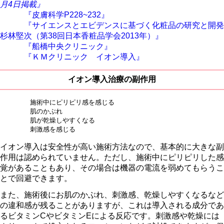
月4日掲載』
『皮膚科学P228~232』
『サイエンスとエビデンスに基づく化粧品の研究と開発
杉林堅次（第38回日本香粧品学会2013年）』
『船橋中央クリニック』
『ＫＭクリニック イオン導入』
イオン導入治療の副作用
施術中にピリピリ感を感じる
肌のかぶれ
肌が乾燥しやすくなる
刺激感を感じる
イオン導入は安全性が高い施術方法なので、基本的に大きな副
作用は認められていません。ただし、施術中にピリピリした感
覚があることもあり、その場合は機器の電流を弱めてもらうこ
とで回避できます。
また、施術後にお肌のかぶれ、刺激感、乾燥しやすくなるなど
の違和感が残ることがありますが、これは導入される成分であ
るビタミンCやビタミンEによる反応です。刺激感や乾燥には