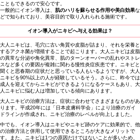
こともできるので安心です。
一般的にイオン導入は、
肌のハリを蘇らせる作用や美白効果
な
どで知られており、美容目的で取り入れられる施術です。
イオン導入がニキビへ与える効果は？
大人ニキビは、毛穴に古い角質や皮脂が詰まり、それを栄養と
するアクネ菌が増殖することで起こります。大人ニキビは皮脂
の異常な分泌や角化異常、肌のターンオーバーの乱れやストレ
スなど多くの要因が複雑に関わる慢性炎症疾患です。ニキビと
聞くと思春期の症状だと思っている人もいるようですが、大人
ニキビを90%以上の人が経験しているそう。さらに、昨今では
成人を迎えてからニキビができるようになるケースもあり、大
人ニキビに悩む人は増加している傾向にあります。
大人ニキビの治療方法は、症状に合わせてさまざまなものがあ
ります。平成20年には「日本皮膚科学会」により治療のガイ
ドラインが作成され、ニキビ治療のレベルが向上しました。
中でも、イオン導入はニキビやニキビ跡のケアに効果的で、他
の治療方法と併用して使用できるところが大きなメリットで
す。また、ニキビは1つの原因だけではないことが多いため、