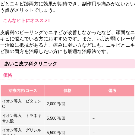
ビとニキビ跡両方に効果が期待でき、副作用や痛みがないとい
う点がメリットでしょう。
こんなヒトにオススメ!
皮膚科のピーリングでニキビが改善しなかったなど、頑固なニ
キビに悩んでいる方におすすめです。また、お肌が弱くレーザ
ー治療に抵抗がある方、痛みに弱い方などにも。ニキビとニキ
ビ跡の両方を治療したい方にも最適な治療法です。
あいこ皮フ科クリニック
価格
治療内容/コース
価格
備考
イオン導入 ビタミン
2,000円/回
－
C
イオン導入 トラネキ
5,500円/回
－
サム酸
イオン導入 グリシル
5,500円/回
－