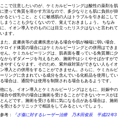
ここで注意したいのが、ケミカルピーリングは酸性の薬剤を肌
に塗って角質を溶かす方法なので、多少なりとも肌に負担が掛
かるということ。とくに敏感肌の人はトラブルを引き起こして
しまうことも少なくないので、覚えておきましょう。 ちなみ
に、イオン導入そのものには目立ったリスクはないと言われて
います。
また、皮膚炎等の皮膚疾患がある場合や肌が極端に弱い場合、
ケロイド体質の場合にはケミカルピーリングとの併用はできま
せん。ケミカルピーリングは、肌表面を覆っている角質層に少
なからずダメージを与えるため、施術中はシミやそばかすがで
きやすくなります。そのため、紫外線対策ができない人もイオ
ン導入との併用をすることができません。さらに、ケミカルピ
ーリングに含まれている成分を含んでいる化粧品を使用してい
る場合は、通院中は使用を制限される場合もあるようです。
他にも、イオン導入とケミカルピーリングはともに、妊娠中の
場合や授乳中の場合は施術を受けることができないケースがほ
とんどです。施術を受ける前に気になる点がある場合は、施術
を受けるクリニックで相談をしてみるといいでしょう。
参考：
『ざ傷に対するレーザー治療 乃木田俊辰 平成22年3