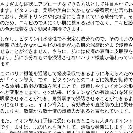
さまざまな症状にアプローチをできる方法として注目されてい
ます。ビタミンは、美肌や美白に欠かせない栄養素だと言われ
ており、美容ドリンクや化粧品にも含まれている成分です。そ
のため、ニキビのできにくい肌に整えるだけでなく、ニキビ跡
の色素沈着を防ぐ効果も期待できます。
しかし、ビタミンは水溶性で不安定な成分なので、そのままの
状態ではなかなかニキビの根源がある肌の深層部分まで浸透さ
せることができません。さらに、肌には皮膚の表面に皮脂膜を
はり、肌に余分なものを浸透させないバリア機能が備わってい
ます。
このバリア機能を通過して経皮吸収できるように考えられたの
が「イオン導入」です。ビタミンなどのニキビに効果が期待で
きる薬剤に微弱の電流を流すことで、浸透しやすいイオンの形
へと変形させます。その結果、ビタミンなどの有効成分を経皮
吸収させることができ、角質層まで浸透させることができるよ
うになりました。イオン導入は、有効成分を直接肌の上に乗せ
るよりも、数倍から数十倍の浸透力があると言われています。
また、イオン導入は手軽に受けられるところも大きなポイント
です。まずは、肌の汚れを落として、清潔な状態にします。次