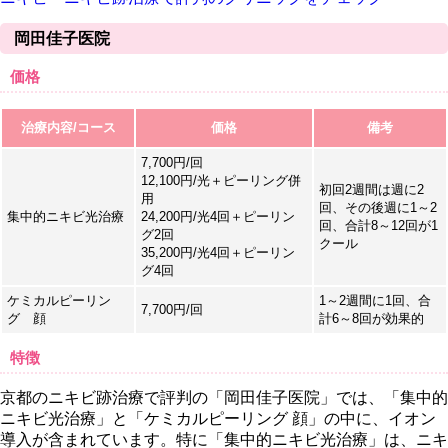
岡田佳子医院
価格
治療内容/コース
価格
備考
7,700円/回
12,100円/光＋ピーリング併
初回2週間は週に2
用
回、その後週に1～2
集中的ニキビ光治療
24,200円/光4回＋ピーリン
回、合計8～12回が1
グ2回
クール
35,200円/光4回＋ピーリン
グ4回
ケミカルピーリン
1～2週間に1回、合
7,700円/回
グ 顔
計6～8回が効果的
特徴
京都のニキビ跡治療で評判の「岡田佳子医院」では、「集中的
ニキビ光治療」と「ケミカルピーリング 顔」の中に、イオン
導入が含まれています。特に「集中的ニキビ光治療」は、ニキ