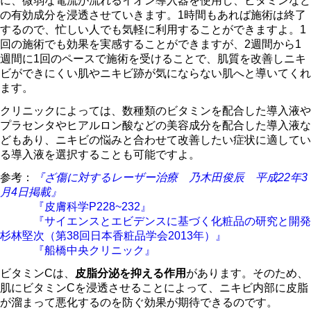
に、微弱な電流が流れるイオン導入器を使用し、ビタミンなど
の有効成分を浸透させていきます。1時間もあれば施術は終了
するので、忙しい人でも気軽に利用することができますよ。1
回の施術でも効果を実感することができますが、2週間から1
週間に1回のペースで施術を受けることで、肌質を改善しニキ
ビができにくい肌やニキビ跡が気にならない肌へと導いてくれ
ます。
クリニックによっては、数種類のビタミンを配合した導入液や
プラセンタやヒアルロン酸などの美容成分を配合した導入液な
どもあり、ニキビの悩みと合わせて改善したい症状に適してい
る導入液を選択することも可能ですよ。
参考：
『ざ傷に対するレーザー治療 乃木田俊辰 平成22年3
月4日掲載』
『皮膚科学P228~232』
『サイエンスとエビデンスに基づく化粧品の研究と開発
杉林堅次（第38回日本香粧品学会2013年）』
『船橋中央クリニック』
ビタミンCは、
皮脂分泌を抑える作用
があります。そのため、
肌にビタミンCを浸透させることによって、ニキビ内部に皮脂
が溜まって悪化するのを防ぐ効果が期待できるのです。