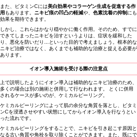
また、ビタミンCには
美白効果やコラーゲン生成を促進する作
用
もあります。
ニキビ痕の凹凸の軽減
や、
色素沈着の抑制
にも
効果を期待できます。
しかし、これらはかなり穏やかに働く作用。そのため、すでに
できてしまったニキビを治すというよりは、症状を緩和した
り、悪化を防いだり…といった目的で考えましょう。根本的な
ニキビ治療ではなく、あくまでも補助的な治療と捉える必要が
あります。
イオン導入施術を受ける際の注意点
上で説明したようにイオン導入は補助的なニキビ治療のため、
多くの場合は別の施術と併用して行なわれます。 とくに併用
されるケースが多いのが、ケミカルピーリング。
ケミカルピーリングによって肌の余分な角質を落とし、ビタミ
ンCを浸透させやすい状態にしてからイオン導入を行なうとい
った流れです。
ケミカルピーリングをすることで、ニキビを引き起こす原因と
なる古い角質や角栓を取り除くことができます。また、既にで