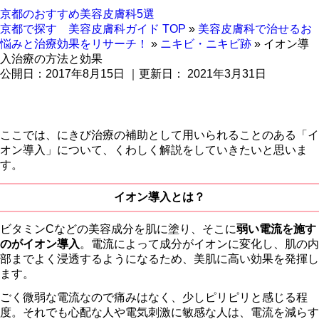
京都のおすすめ
美容皮膚科
5選
京都で探す 美容皮膚科ガイド TOP
»
美容皮膚科で治せるお
悩みと治療効果をリサーチ！
»
ニキビ・ニキビ跡
»
イオン導
入治療の方法と効果
公開日：
2017年8月15日
｜更新日：
2021年3月31日
イオン導入治療の方法と効果
ここでは、にきび治療の補助として用いられることのある「イ
オン導入」について、くわしく解説をしていきたいと思いま
す。
イオン導入とは？
ビタミンCなどの美容成分を肌に塗り、そこに
弱い電流を施す
のがイオン導入
。電流によって成分がイオンに変化し、肌の内
部までよく浸透するようになるため、美肌に高い効果を発揮し
ます。
ごく微弱な電流なので痛みはなく、少しピリピリと感じる程
度。それでも心配な人や電気刺激に敏感な人は、電流を減らす