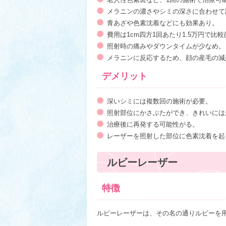
メラニンの濃さやシミの深さに合わせて
青あざや色素沈着などにも効果あり。
費用は1cm四方1回あたり1.5万円で比
照射時の痛みやダウンタイムが少なめ。
メラニンに反応するため、顔の産毛の減
デメリット
深いシミには複数回の施術が必要。
照射部位にかさぶたができ、きれいには
治療後に再発する可能性がる。
レーザーを照射した部位に色素沈着を起
ルビーレーザー
特徴
ルビーレーザーは、その名の通りルビーを用