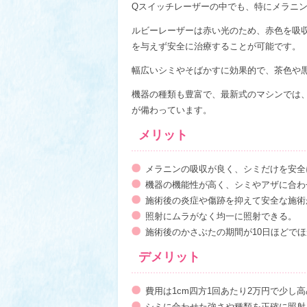
Qスイッチレーザーの中でも、特にメラニ
ルビーレーザーは赤い光のため、赤色を吸
を与えず安全に治療することが可能です。
幅広いシミやそばかすに効果的で、茶色や
機器の種類も豊富で、最新式のマシンでは
が備わっています。
メリット
メラニンの吸収が良く、シミだけを安全
機器の機能性が高く、シミやアザに合わ
施術後の炎症や傷跡を抑えて安全な施術
照射にムラがなく均一に照射できる。
施術後のかさぶたの期間が10日ほどで
デメリット
費用は1cm四方1回あたり2万円で少し
シミに合わせた強さや種類を正確に照射