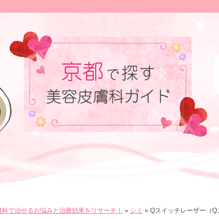
膚科で治せるお悩みと治療効果をリサーチ！
»
シミ
»
Qスイッチレーザー（Q