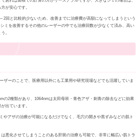
ミであれば面積での計算の方がリーズナブルですが、大きなシミの場合は、
る方が安心です。
～2回と比較的少ないため、改善までに治療費が高額になってしまうという
、シミを改善するその他のレーザーの中でも治療回数が少なくて済み、高い
ょう。
レーザーのことで、医療用以外にも工業用や研究現場などでも活躍していま
32nmの2種類があり、1064nmは太田母班・青色アザ・刺青の除去などに効果
果が出ています。
シミやアザの治療が可能になるだけでなく、毛穴の開きや黒ずみなどの肌ト
くは悪化させてしまうことのある肝斑の治療も可能で、非常に幅広い肌トラ