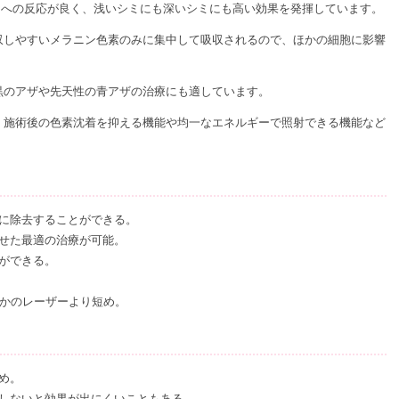
ンへの反応が良く、浅いシミにも深いシミにも高い効果を発揮しています。
収しやすいメラニン色素のみに集中して吸収されるので、ほかの細胞に影響
黒のアザや先天性の青アザの治療にも適しています。
、施術後の色素沈着を抑える機能や均一なエネルギーで照射できる機能など
に除去することができる。
せた最適の治療が可能。
ができる。
ほかのレーザーより短め。
高め。
しないと効果が出にくいこともある。