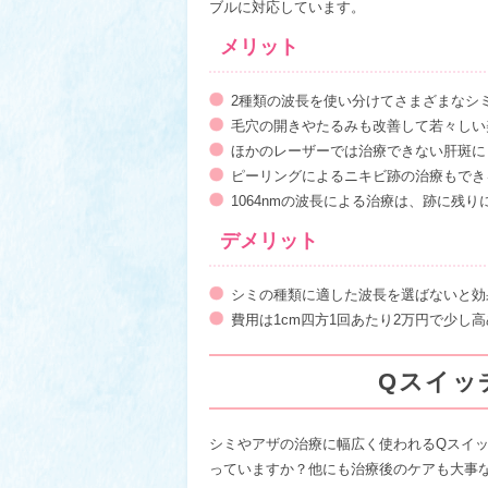
ブルに対応しています。
メリット
2種類の波長を使い分けてさまざまなシ
毛穴の開きやたるみも改善して若々しい
ほかのレーザーでは治療できない肝斑に
ピーリングによるニキビ跡の治療もでき
1064nmの波長による治療は、跡に残
デメリット
シミの種類に適した波長を選ばないと効
費用は1cm四方1回あたり2万円で少し
Qスイッ
シミやアザの治療に幅広く使われるQスイ
っていますか？他にも治療後のケアも大事