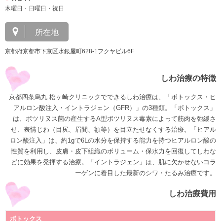
木曜日・日曜日・祝日
所在地
京都府京都市下京区水銀屋町628‐1フクヤビル6F
しわ治療の特徴
京都四条烏丸 松ヶ崎クリニックでできるしわ治療は、「ボトックス・ヒ
アルロン酸注入・イントラジェン（GFR）」の3種類。「ボトックス」
は、ボツリヌス菌の産生するA型ボツリヌス毒素によって筋肉を弛緩さ
せ、表情じわ（目尻、眉間、額等）を目立たせなくする治療。「ヒアル
ロン酸注入」は、約1gで6Lの水分を保持する能力を持つヒアルロン酸の
性質を利用し、皮膚・皮下組織のボリューム・保水力を回復してしわな
どに効果を発揮する治療。「イントラジェン」は、肌に欠かせないコラ
ーゲンに着目した最新のシワ・たるみ治療です。
しわ治療費用
ボトックス