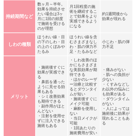
数ヶ月～半年。
月1回程度の施
効果を持続させ
術を継続するこ
たい場合は3ヶ
約1週間後から
持続期間など
とで効果をより
月に1回の頻度
効果が現れる
実感できるよう
で施術を受ける
になる
のが理想
ほうれい線・目
ほうれい線を含
の下のしわ・目
むさまざまなし
小じわ・肌の弾
しわの種類
の上のくぼみや
わ・肌の弾力不
力不足
たるみ
足・たるみなど
・しわ改善のほ
かにもさまざま
・施術後すぐに
な美肌効果が期
・痛みがない
効果が実感でき
待できる
・肌への負担が
る
・ほかのレーザ
少ない
・鼻筋を通った
ー治療と比較す
・くすみなどし
ように見せる効
るとダウンタイ
わ以外の悩みに
果もある
ムが短い
も効果がある
メリット
・シミ改善効果
・施術後すぐに
・ダウンタイム
も期待できる
メイク可能
がない
・副作用がほと
・麻酔を使用し
・人によっては
んどない
ない
施術後に効果が
・注射を使用せ
・当日メイクが
現れることもあ
ずに注入できる
可能
る
施術もある
・1回あたりの
施術費用が安い