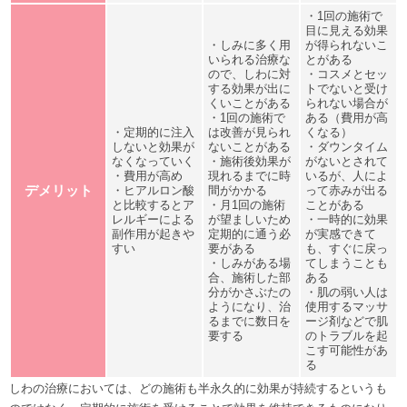
・1回の施術で
目に見える効果
・しみに多く用
が得られないこ
いられる治療な
とがある
ので、しわに対
・コスメとセッ
する効果が出に
トでないと受け
くいことがある
られない場合が
・1回の施術で
ある（費用が高
・定期的に注入
は改善が見られ
くなる）
しないと効果が
ないことがある
・ダウンタイム
なくなっていく
・施術後効果が
がないとされて
・費用が高め
現れるまでに時
いるが、人によ
デメリット
・ヒアルロン酸
間がかかる
って赤みが出る
と比較するとア
・月1回の施術
ことがある
レルギーによる
が望ましいため
・一時的に効果
副作用が起きや
定期的に通う必
が実感できて
すい
要がある
も、すぐに戻っ
・しみがある場
てしまうことも
合、施術した部
ある
分がかさぶたの
・肌の弱い人は
ようになり、治
使用するマッサ
るまでに数日を
ージ剤などで肌
要する
のトラブルを起
こす可能性があ
る
しわの治療においては、どの施術も半永久的に効果が持続するというも