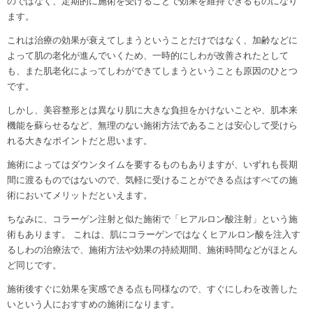
のではなく、定期的に施術を受けることで効果を維持できるものになり
ます。
これは治療の効果が衰えてしまうということだけではなく、加齢などに
よって肌の老化が進んでいくため、一時的にしわが改善されたとして
も、また肌老化によってしわができてしまうということも原因のひとつ
です。
しかし、美容整形とは異なり肌に大きな負担をかけないことや、肌本来
機能を蘇らせるなど、無理のない施術方法であることは安心して受けら
れる大きなポイントだと思います。
施術によってはダウンタイムを要するものもありますが、いずれも長期
間に渡るものではないので、気軽に受けることができる点はすべての施
術においてメリットだといえます。
ちなみに、コラーゲン注射と似た施術で「ヒアルロン酸注射」という施
術もあります。 これは、肌にコラーゲンではなくヒアルロン酸を注入す
るしわの治療法で、施術方法や効果の持続期間、施術時間などがほとん
ど同じです。
施術後すぐに効果を実感できる点も同様なので、すぐにしわを改善した
いという人におすすめの施術になります。