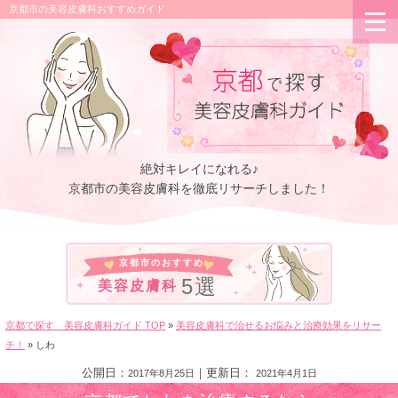
京都市の美容皮膚科おすすめガイド
絶対キレイになれる♪
京都市の美容皮膚科を
徹底リサーチしました！
京都市のおすすめ
5選
美容皮膚科
京都で探す 美容皮膚科ガイド TOP
»
美容皮膚科で治せるお悩みと治療効果をリサー
チ！
»
しわ
公開日：
｜更新日：
2017年8月25日
2021年4月1日