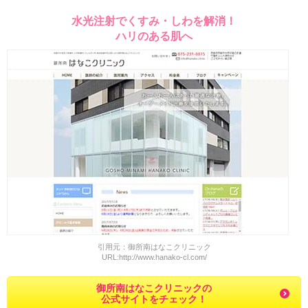
水光注射でくすみ・しわを解消！
ハリのある肌へ
引用元：御所南はなこクリニック
URL:http://www.hanako-cl.com/
御所南はなこクリニックの
公式サイトをチェック！