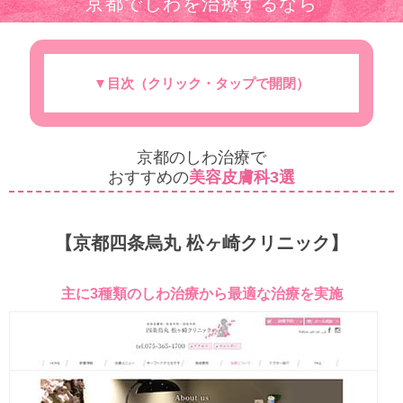
京都でしわを治療するなら
▼目次（クリック・タップで開閉）
しわ治療でおすすめの美容皮膚科3選
すぐに「効果を実感できる」美容皮膚科のメニ
しわができる原因とは？
あなたのしわの種類はどれ？しわをチェック！
早めのケア・プラスアルファのケアが大切！
ュー
京都のしわ治療で
おすすめの
美容皮膚科3選
【京都四条烏丸 松ヶ崎クリニック】
主に3種類のしわ治療から最適な治療を実施