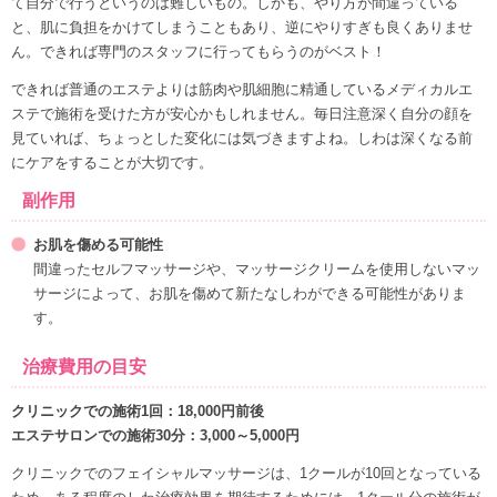
て自分で行うというのは難しいもの。しかも、
やり方が間違っている
と、肌に負担
をかけてしまうこともあり、逆にやりすぎも良くありませ
ん。できれば専門のスタッフに行ってもらうのがベスト！
できれば普通の
エステよりは筋肉や肌細胞に精通しているメディカルエ
ステで施術を受けた方が安心
かもしれません。毎日注意深く自分の顔を
見ていれば、ちょっとした変化には気づきますよね。しわは深くなる前
にケアをすることが大切です。
副作用
お肌を傷める可能性
間違ったセルフマッサージや、マッサージクリームを使用しないマッ
サージによって、お肌を傷めて新たなしわができる可能性がありま
す。
治療費用の目安
クリニックでの施術1回：18,000円前後
エステサロンでの施術30分：3,000～5,000円
クリニックでのフェイシャルマッサージは、1クールが10回となっている