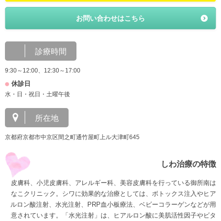
お問い合わせはこちら
診療時間
9:30～12:00、12:30～17:00
休診日
水・日・祝日・土曜午後
所在地
京都府京都市中京区間之町通竹屋町上ル大津町645
しわ治療の特徴
皮膚科、小児皮膚科、アレルギー科、美容皮膚科を行っている御所南は
なこクリニック。シワに効果的な治療としては、ボトックス注入やヒア
ルロン酸注射、水光注射、PRP血小板療法、ベビーコラーゲンなどが用
意されています。「水光注射」は、ヒアルロン酸に美肌活性因子やビタ