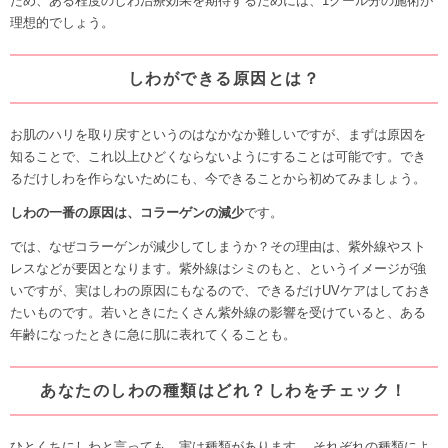
ため、ある程度のしわ治療効果を期待するためには、1クール分の施術が
理想的でしょう。
しわができる原因とは？
お肌のハリを取り戻すというのはなかなか難しいですが、まずは原因を
知ることで、これ以上ひどくならないようにすることは可能です。でき
るだけしわを作らないためにも、今できることから初めてみましょう。
しわの一番の原因は、コラーゲンの減少
です。
では、なぜコラーゲンが減少してしまうか？その理由は、
紫外線やスト
レスなどが要因
となります。紫外線はシミのもと、というイメージが強
いですが、実はしわの原因にもなるので、できるだけUVケアはしておき
たいものです。若いときにたくさん紫外線の影響を受けていると、
ある
年齢になったときに急に肌に表れてくる
ことも。
あなたのしわの種類はどれ？しわをチェック！
ひとくちにしわと言っても、実は種類があります。 それぞれの種類によ