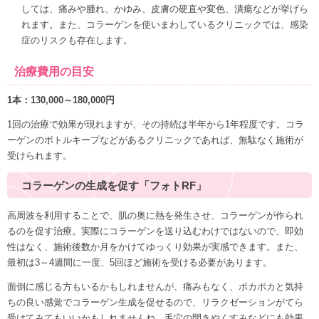
しては、痛みや腫れ、かゆみ、皮膚の硬直や変色、潰瘍などが挙げら
れます。また、コラーゲンを使いまわしているクリニックでは、感染
症のリスクも存在します。
治療費用の目安
1本：130,000～180,000円
1回の治療で効果が現れますが、その持続は半年から1年程度です。コラ
ーゲンのボトルキープなどがあるクリニックであれば、無駄なく施術が
受けられます。
コラーゲンの生成を促す「フォトRF」
高周波を利用することで、肌の奥に熱を発生させ、
コラーゲンが作られ
るのを促す
治療。実際にコラーゲンを送り込むわけではないので、
即効
性はなく、施術後数か月をかけてゆっくり効果が実感
できます。また、
最初は3～4週間に一度、5回ほど施術を受ける必要があります。
面倒に感じる方もいるかもしれませんが、
痛みもなく、ポカポカと気持
ちの良い感覚でコラーゲン生成
を促せるので、リラクゼーションがてら
受けてみてもいいかもしれませんね。
毛穴の開きやくすみなどにも効果