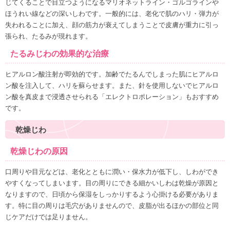
じてくることで目立つようになるマリオネットライン・ゴルゴラインや
ほうれい線などの深いしわです。一般的には、老化で肌のハリ・弾力が
失われることに加え、顔の筋力が衰えてしまうことで皮膚が重力に引っ
張られ、たるみが現れます。
たるみじわの効果的な治療
ヒアルロン酸注射が即効的です。加齢でたるんでしまった肌にヒアルロ
ン酸を注入して、ハリを蘇らせます。また、針を使用しないでヒアルロ
ン酸を真皮まで浸透させられる「エレクトロポレーション」もおすすめ
です。
乾燥じわ
乾燥じわの原因
口周りや目元などは、老化とともに潤い・保水力が低下し、しわができ
やすくなってしまいます。
目の周りにできる細かいしわは乾燥が原因
と
なりますので、日頃から
保湿をしっかり
するよう心掛ける必要がありま
す。特に目の周りは毛穴がありませんので、皮脂が出るほかの部位と同
じケアだけでは足りません。