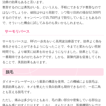
治療の効果もあると言います。
整形するのには勇気がいる、という人も、手軽にできるプチ整形なので
はないでしょうか。値段はやはり高額で、シワ取り目的の場合52,500円
するのですが、キャンペーンで15,750円まで割引していることもあるの
で、そういった機会に試してみるのも良いかもしれません。
サーモリバース
サーモリバースは、RFの一歩先をいく高周波治療器です。効率よく熱を
発生させることができるようになったことで、今までと変わらない照射
時間でも、より確実に結果を出せるようになりました。効果としては、
一番期待できるのがたるみケアです。しかも、新陳代謝を促進してくれ
ることで、美肌効果もあります。
脱毛
ダイオードレーザーという最新の機器を使用。この機械による脱毛は、
美肌効果もあり、キメを整えたり美白効果も期待できるので、一石二鳥
とも言える脱毛です。
ただし、痛みは多少なりともあり、毛の濃い部分や密集している部位は
痛みを感じやすくなります。しかし、そんなときは、医療機関ならでは