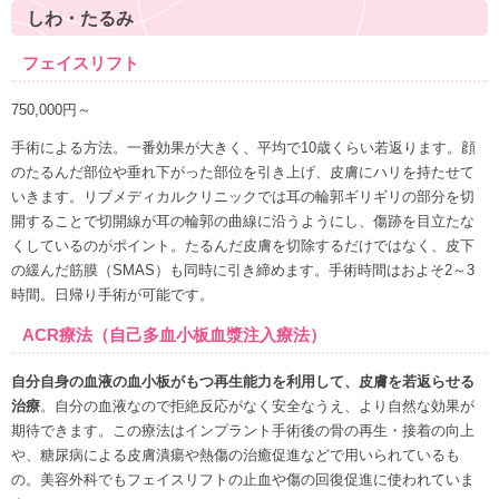
しわ・たるみ
フェイスリフト
750,000円～
手術による方法。一番効果が大きく、平均で10歳くらい若返ります。顔
のたるんだ部位や垂れ下がった部位を引き上げ、皮膚にハリを持たせて
いきます。リブメディカルクリニックでは耳の輪郭ギリギリの部分を切
開することで切開線が耳の輪郭の曲線に沿うようにし、傷跡を目立たな
くしているのがポイント。たるんだ皮膚を切除するだけではなく、皮下
の緩んだ筋膜（SMAS）も同時に引き締めます。手術時間はおよそ2～3
時間。日帰り手術が可能です。
ACR療法（自己多血小板血漿注入療法）
自分自身の血液の血小板がもつ再生能力を利用して、皮膚を若返らせる
治療
。自分の血液なので拒絶反応がなく安全なうえ、より自然な効果が
期待できます。この療法はインプラント手術後の骨の再生・接着の向上
や、糖尿病による皮膚潰瘍や熱傷の治癒促進などで用いられているも
の。美容外科でもフェイスリフトの止血や傷の回復促進に使われていま