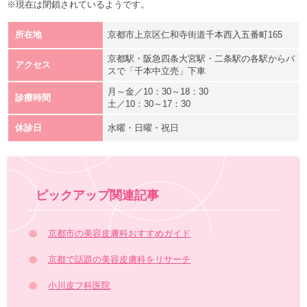
※現在は閉鎖されているようです。
所在地
京都市上京区仁和寺街道千本西入五番町165
京都駅・阪急四条大宮駅・二条駅の各駅からバ
アクセス
スで「千本中立売」下車
月～金／10：30～18：30
診療時間
土／10：30～17：30
休診日
水曜・日曜・祝日
ピックアップ関連記事
京都市の美容皮膚科おすすめガイド
京都で話題の美容皮膚科をリサーチ
小川皮フ科医院