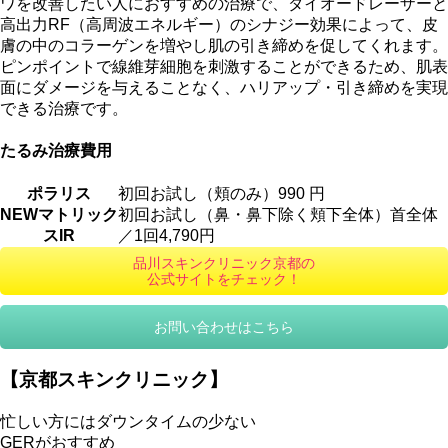
ワを改善したい人におすすめの治療で、ダイオードレーザーと
高出力RF（高周波エネルギー）のシナジー効果によって、皮
膚の中のコラーゲンを増やし肌の引き締めを促してくれます。
ピンポイントで線維芽細胞を刺激することができるため、肌表
面にダメージを与えることなく、ハリアップ・引き締めを実現
できる治療です。
たるみ治療費用
ポラリス
初回お試し（頬のみ）990 円
NEWマトリック
初回お試し（鼻・鼻下除く頬下全体）首全体
スIR
／1回4,790円
品川スキンクリニック京都の
公式サイトをチェック！
お問い合わせはこちら
【京都スキンクリニック】
忙しい方にはダウンタイムの少ない
GERがおすすめ