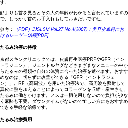
す。
顔よりも首を見るとその人の年齢がわかると言われていますの
で、しっかり首のお手入れもしておきたいですね。
参考：
（PDF）JJSLSM Vol.27 No.4(2007)：美容皮膚科にお
けるレーザー治療[PDF]
たるみ治療の特徴
京都スキンクリニックでは、皮膚再生医療PRPやGFR（イン
トラジェン）、ジェントルヤグなどさまざまなメニューの中か
らたるみの種類や自分の体質に合った治療を選べます。おすす
めなのは、切らずに改善ができる「GFR（イントラジェ
ン）」。RF（高周波）を用いた治療法で、高周波を照射して
真皮に熱を加えることによってコラーゲンを収縮・産生させ、
たるみに働きかけます。メスは一切使用しないので負担が少な
く麻酔も不要。ダウンタイムがないので忙しい方にもおすすめ
できる手軽な治療です。
たるみ治療費用